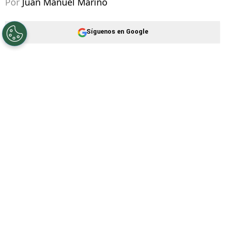
©
Especial
Cruz Azul Hidalgo se enfrenta a Jaiba Brava.
Por
Juan Manuel Marino
Síguenos en Google
Cruz Azul Hidalgo
sigue su camino en el
Torneo Apertura 2026
de la
Liga de Expansión
MX
. El equipo dirigido por Esteban Landazábal
buscará la primera victoria de su regreso al
certamen ante el
Club Jaiba Brava, por la
tercera jornada
.