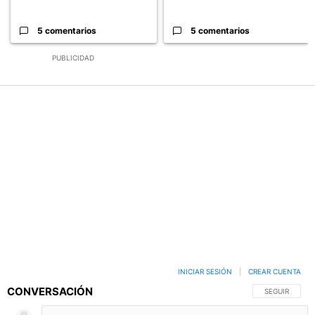
5 comentarios
5 comentarios
PUBLICIDAD
INICIAR SESIÓN
|
CREAR CUENTA
CONVERSACIÓN
SIGA ESTA C
SEGUIR