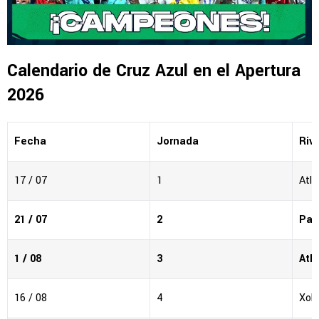
Calendario de Cruz Azul en el Apertura
2026
Fecha
Jornada
Riva
17 / 07
1
Atlé
21 / 07
2
Pac
1 / 08
3
Atl
16 / 08
4
Xolo