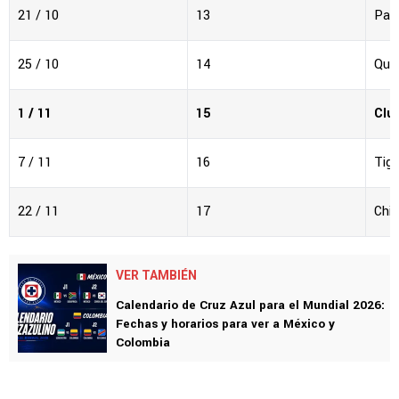
21 / 10
13
Pac
25 / 10
14
Que
1 / 11
15
Clu
7 / 11
16
Tigr
22 / 11
17
Chiv
VER TAMBIÉN
Calendario de Cruz Azul para el Mundial 2026:
Fechas y horarios para ver a México y
Colombia