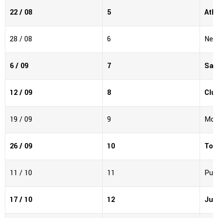
22 / 08
5
Atl
28 / 08
6
Nec
6 / 09
7
San
12 / 09
8
Clu
19 / 09
9
Mon
26 / 09
10
Tol
11 / 10
11
Pum
17 / 10
12
Juá