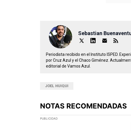
Sebastian Buenavent
Periodista recibido en el Instituto ISPED. Expe
por Cruz Azul y el Chaco Giménez. Actualment
editorial de Vamos Azul.
JOEL HUIQUI
NOTAS RECOMENDADAS
Este listado muestra los artículos con más comen
PUBLICIDAD