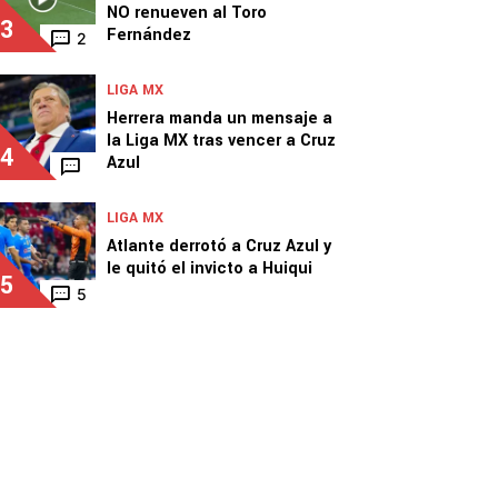
NO renueven al Toro
3
Fernández
2
LIGA MX
Herrera manda un mensaje a
la Liga MX tras vencer a Cruz
4
Azul
LIGA MX
Atlante derrotó a Cruz Azul y
le quitó el invicto a Huiqui
5
5