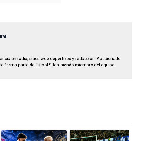
ura
riencia en radio, sitios web deportivos y redacción. Apasionado
e forma parte de Fútbol Sites, siendo miembro del equipo
tarios en los últimos 7 días.
Un artículo de tendencia con el título "Sigue EN VIVO Cruz Azul vs
Un artículo de tendencia con el tít
U