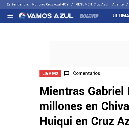
Es tendencia
:
Noticias Cruz Azul HOY
RESUMEN: Cruz Azul – Atlante
ULTIMA
NACIONAL
FUERA DE LA LIGA
LOS OTR
Liga MX
Concachampions
Futbol F
Apertura 2026
Leagues Cup
Fuerzas 
Más noticias
EX Cruz Azul
Cruz Azul
Selección Mexicana
Comentarios
LIGA MX
Mientras Gabriel 
millones en Chiva
Huiqui en Cruz Az