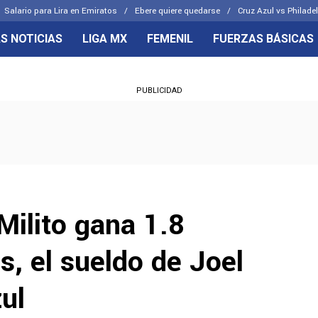
Salario para Lira en Emiratos
Ebere quiere quedarse
Cruz Azul vs Philade
S NOTICIAS
LIGA MX
FEMENIL
FUERZAS BÁSICAS
OS FRENTES
CELESTES
PUBLICIDAD
emenil
Joel Huiqui
Básicas
Erik Lira
 Hidalgo
Charly Rodríguez
Milito gana 1.8
s, el sueldo de Joel
ul