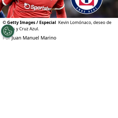
©
Getty Images / Especial
Kevin Lomónaco, deseo de
Tigres y Cruz Azul.
Por
Juan Manuel Marino
Síguenos en Google
Cruz Azul tiene entre sus principales
prioridades del
mercado de fichajes
de verano,
la incorporación de un defensa central. Con las
posibles bajas de Gonzalo Piovi o Willer Ditta,
La Máquina va en busca de un zaguero
. Y