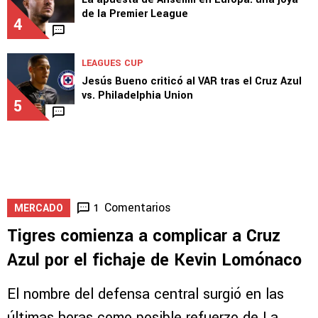
3
1
EUROPA
La apuesta de Anselmi en Europa: una joya
de la Premier League
4
LEAGUES CUP
Jesús Bueno criticó al VAR tras el Cruz Azul
vs. Philadelphia Union
5
Comentarios
1
MERCADO
Tigres comienza a complicar a Cruz