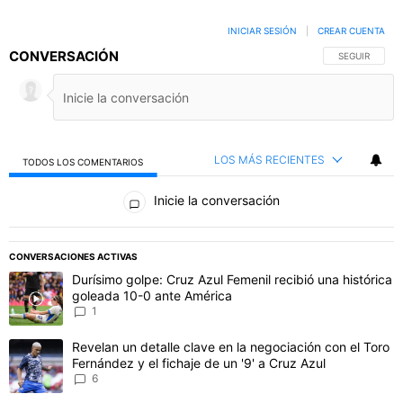
INICIAR SESIÓN
|
CREAR CUENTA
CONVERSACIÓN
SIGA ESTA C
SEGUIR
LOS MÁS RECIENTES
TODOS LOS COMENTARIOS
Todos los comentarios
Inicie la conversación
PUBLICIDAD
CONVERSACIONES ACTIVAS
Este listado muestra los artículos con más comentarios en los último
Un artículo de tendencia con el título "Durísimo golpe: Cruz Azul F
Durísimo golpe: Cruz Azul Femenil recibió una histórica
goleada 10-0 ante América
1