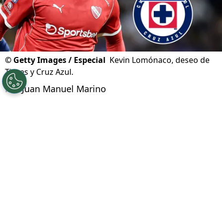
©
Getty Images / Especial
Kevin Lomónaco, deseo de
Tigres y Cruz Azul.
Por
Juan Manuel Marino
Síguenos en Google
Cruz Azul tiene entre sus principales
prioridades del
mercado de fichajes
de verano,