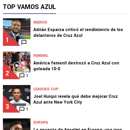
Mateo Levy brilla con doblete en la Final de la
Selección México Sub-23
TOP VAMOS AZUL
MEDIOS
Adrián Esparza criticó el rendimiento de los
delanteros de Cruz Azul
1
FEMENIL
América femenil destrozó a Cruz Azul con
goleada 10-0
2
1
LEAGUES CUP
Joel Huiqui revela qué debe mejorar Cruz
Azul ante New York City