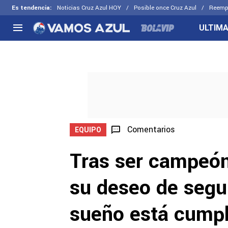
Es tendencia
:
Noticias Cruz Azul HOY
Posible once Cruz Azul
Reemp
ULTIMA
NACIONAL
FUERA DE LA LIGA
LOS OTR
Liga MX
Concachampions
Futbol F
Apertura 2026
Leagues Cup
Fuerzas 
Más noticias
EX Cruz Azul
Cruz Azul
Selección Mexicana
Comentarios
EQUIPO
Tras ser campeón
su deseo de segui
sueño está cumpl