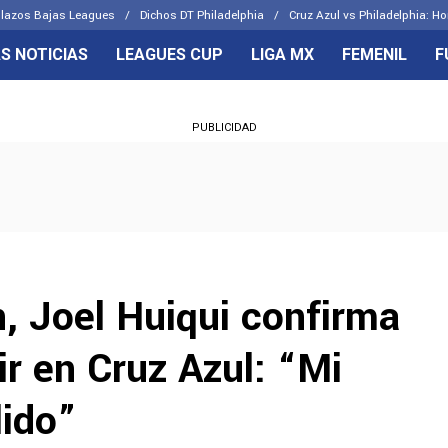
lazos Bajas Leagues
Dichos DT Philadelphia
Cruz Azul vs Philadelphia: Ho
S NOTICIAS
LEAGUES CUP
LIGA MX
FEMENIL
F
OS FRENTES
CELESTES
PUBLICIDAD
emenil
Joel Huiqui
Básicas
Erik Lira
 Hidalgo
Charly Rodríguez
, Joel Huiqui confirma
r en Cruz Azul: “Mi
ido”