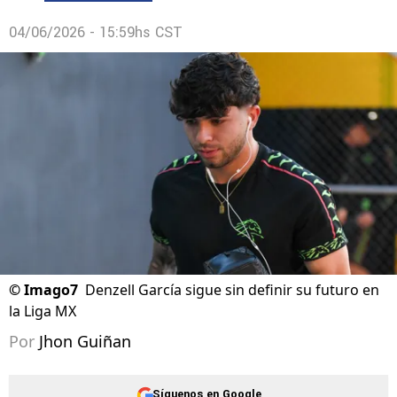
04/06/2026 - 15:59hs CST
©
Imago7
Denzell García sigue sin definir su futuro en
la Liga MX
Por
Jhon Guiñan
Síguenos en Google