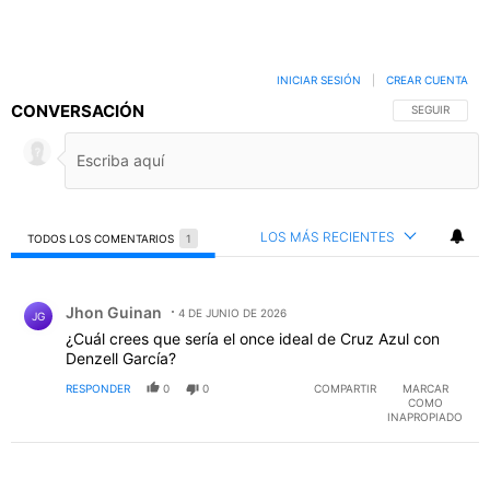
INICIAR SESIÓN
|
CREAR CUENTA
CONVERSACIÓN
SIGA ESTA C
SEGUIR
LOS MÁS RECIENTES
TODOS LOS COMENTARIOS
1
Todos los comentarios
Comentario de Jhon Guinan.
Jhon Guinan
4 DE JUNIO DE 2026
JG
¿Cuál crees que sería el once ideal de Cruz Azul con
Denzell García?
RESPONDER
0
0
COMPARTIR
MARCAR
COMO
INAPROPIADO