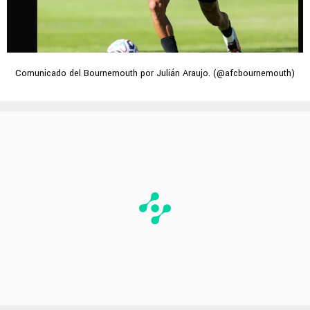
Comunicado del Bournemouth por Julián Araujo. (@afcbournemouth)