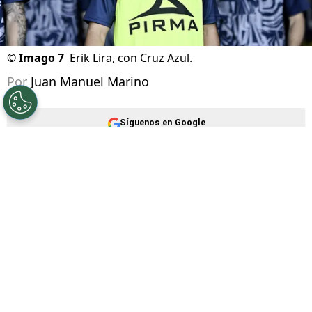
©
Imago 7
Erik Lira, con Cruz Azul.
Por
Juan Manuel Marino
Síguenos en Google
Cruz Azul se prepara para el inicio de su
participación en la
Leagues Cup 2026
, uno de
los grandes objetivos para este semestre. Y
mientras tanto, la situación de
Erik Lira
sigue