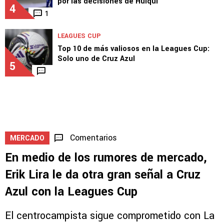
1
EQUIPO
Reportan que Mier podría salir de Cruz Azul
por las decisiones de Huiqui
4
1
LEAGUES CUP
Top 10 de más valiosos en la Leagues Cup:
Solo uno de Cruz Azul
5
Comentarios
MERCADO
En medio de los rumores de mercado,
Erik Lira le da otra gran señal a Cruz