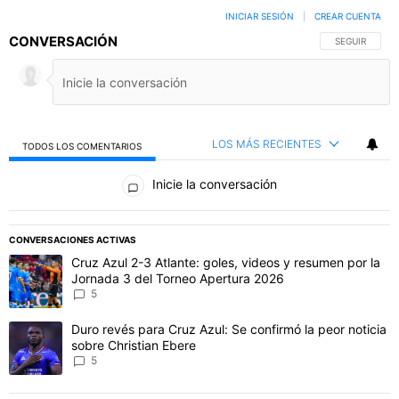
INICIAR SESIÓN
|
CREAR CUENTA
CONVERSACIÓN
SIGA ESTA C
SEGUIR
LOS MÁS RECIENTES
TODOS LOS COMENTARIOS
Todos los comentarios
Inicie la conversación
PUBLICIDAD
CONVERSACIONES ACTIVAS
Este listado muestra los artículos con más comentarios en los último
Un artículo de tendencia con el título "Cruz Azul 2-3 Atlante: gol
Cruz Azul 2-3 Atlante: goles, videos y resumen por la
Jornada 3 del Torneo Apertura 2026
5