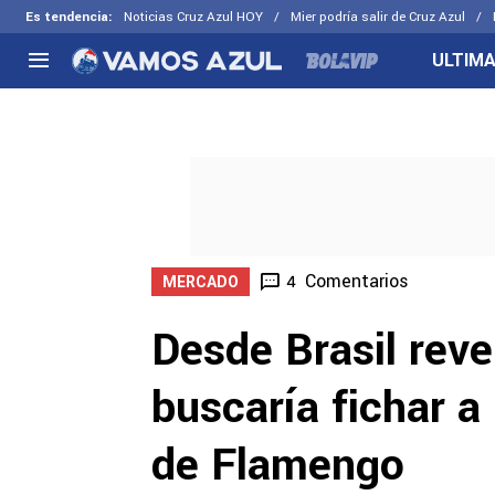
Es tendencia
:
Noticias Cruz Azul HOY
Mier podría salir de Cruz Azul
ULTIMA
NACIONAL
FUERA DE LA LIGA
LOS OTR
Liga MX
Concachampions
Futbol F
Apertura 2026
Leagues Cup
Fuerzas 
Más noticias
EX Cruz Azul
Cruz Azul
Selección Mexicana
Comentarios
4
MERCADO
Desde Brasil reve
buscaría fichar a
de Flamengo