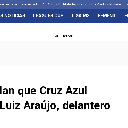
Fecha para nuevo estadio
Dichos DT Philadelphia
Cruz Azul vs Philadelphia
S NOTICIAS
LEAGUES CUP
LIGA MX
FEMENIL
F
OS FRENTES
CELESTES
PUBLICIDAD
emenil
Joel Huiqui
Básicas
Erik Lira
 Hidalgo
Charly Rodríguez
lan que Cruz Azul
 Luiz Araújo, delantero