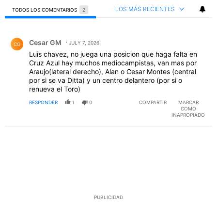
LOS MÁS RECIENTES
TODOS LOS COMENTARIOS
2
Todos los comentarios
Comentario de Cesar GM.
Cesar GM
JULY 7, 2026
CG
Luis chavez, no juega una posicion que haga falta en
Cruz Azul hay muchos mediocampistas, van mas por
Araujo(lateral derecho), Alan o Cesar Montes (central
por si se va Ditta) y un centro delantero (por si o
renueva el Toro)
RESPONDER
1
0
COMPARTIR
MARCAR
COMO
INAPROPIADO
PUBLICIDAD