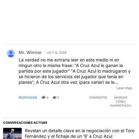
Comentario de Mr. Winner.
Mr. Winner
JULY 6, 2026
La verdad no me extrana leer en este medio ni en
ningun otro la misma frase: "A Cruz Azul le ganan la
partida por este jugador" "A Cruz Azul lo madrugaron y
se hicieron de los servicios del jugador que tenia en
planes", A Cruz Azul otra vez (para variar) se le
adelantan y le quitan la promesa que queria par el
Leer mas
club".....y Yo me pregunto: Pues que tipo de visores o
RESPONDER
0
0
COMPARTIR
MARCAR
promotores tenemos en Cruz Azul que no ganan una!
COMO
INAPROPIADO
CONVERSACIONES ACTIVAS
Este listado muestra los artículos con más comentarios en los último
Un artículo de tendencia con el título "Revelan un detalle clave en 
Revelan un detalle clave en la negociación con el Toro
Fernández y el fichaje de un '9' a Cruz Azul