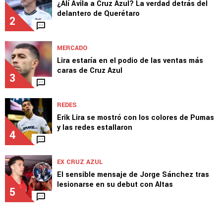
Lira, Ebere y Toro?
1
3
MERCADO
¿Alí Ávila a Cruz Azul? La verdad detrás del
delantero de Querétaro
2
MERCADO
Lira estaría en el podio de las ventas más
caras de Cruz Azul
3
REDES
Erik Lira se mostró con los colores de Pumas
y las redes estallaron
4
EX CRUZ AZUL
El sensible mensaje de Jorge Sánchez tras