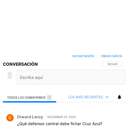
INICIAR SESIÓN
|
CREAR CUENTA
CONVERSACIÓN
SIGA ESTA C
SEGUIR
LOS MÁS RECIENTES
TODOS LOS COMENTARIOS
1
Todos los comentarios
Comentario de Diward Leroy.
Diward Leroy
DECEMBER 24, 2025
¿Qué defensor central debe fichar Cruz Azul?