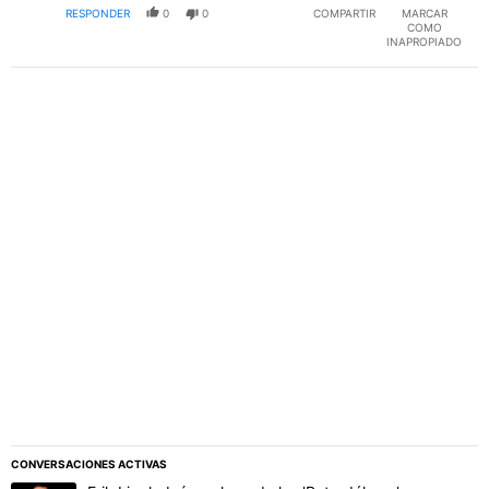
RESPONDER
0
0
COMPARTIR
MARCAR
COMO
INAPROPIADO
PUBLICIDAD
CONVERSACIONES ACTIVAS
Este listado muestra los artículos con más comentarios en los último