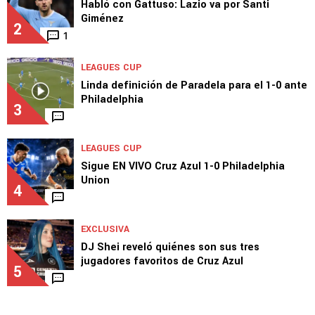
Julián Araujo
1
1
ITALIA
Habló con Gattuso: Lazio va por Santi
Giménez
2
1
LEAGUES CUP
Linda definición de Paradela para el 1-0 ante
Philadelphia
3
LEAGUES CUP
Sigue EN VIVO Cruz Azul 1-0 Philadelphia
Union
4
EXCLUSIVA
DJ Shei reveló quiénes son sus tres