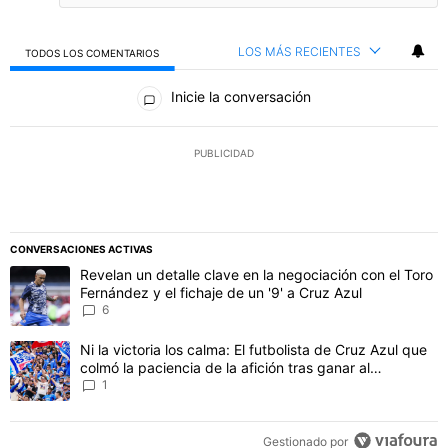
LOS MÁS RECIENTES
TODOS LOS COMENTARIOS
Todos los comentarios
Inicie la conversación
PUBLICIDAD
CONVERSACIONES ACTIVAS
Este listado muestra los artículos con más comentarios en los último
Un artículo de tendencia con el título "Revelan un detalle clave en 
Revelan un detalle clave en la negociación con el Toro
Fernández y el fichaje de un '9' a Cruz Azul
6
Un artículo de tendencia con el título "Ni la victoria los calma: El 
Ni la victoria los calma: El futbolista de Cruz Azul que
colmó la paciencia de la afición tras ganar al
Philadelphia
1
Gestionado por