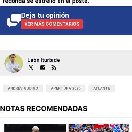
redonda se estrelló en el poste.
Deja tu opinión
VER MÁS COMENTARIOS
León Iturbide
ANDRÉS GUDIÑO
APERTURA 2026
ATLANTE
NOTAS RECOMENDADAS
Este listado muestra los artículos con más comentarios en los últimos
Un artículo de tendencia con el título "Revelan un detalle clave en
Un artículo de tendencia con el tí