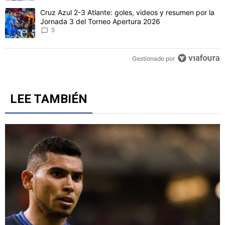
CONVERSACIONES ACTIVAS
Este listado muestra los artículos con más comentarios en los último
Un artículo de tendencia con el título "Revelan un detalle clave en 
Revelan un detalle clave en la negociación con el Toro
Fernández y el fichaje de un '9' a Cruz Azul
6
Un artículo de tendencia con el título "Cruz Azul 2-3 Atlante: gol
Cruz Azul 2-3 Atlante: goles, videos y resumen por la
Jornada 3 del Torneo Apertura 2026
5
Gestionado por
LEE TAMBIÉN