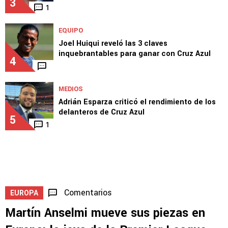
MERCADO
Cruz Azul acepta la millonaria oferta por
Lira… ¿qué falta para cerrar su salida?
3
1
EQUIPO
Joel Huiqui reveló las 3 claves
inquebrantables para ganar con Cruz Azul
4
MEDIOS
Adrián Esparza criticó el rendimiento de los
delanteros de Cruz Azul
5
1