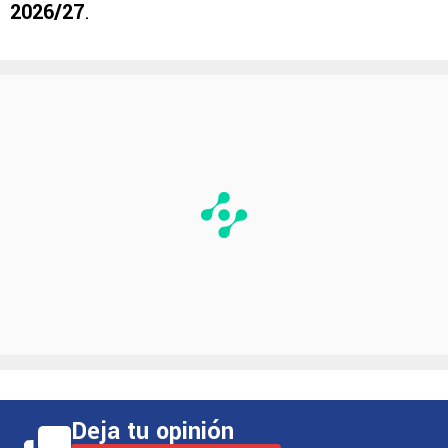
Buonanotte
, mediapunta argentino de apenas
21 años que
llega cedido por el Brighton &
Hove Albion para disputar la temporada
2026/27
.