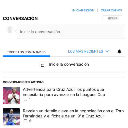
INICIAR SESIÓN
|
CREAR CUENTA
CONVERSACIÓN
SIGA ESTA C
SEGUIR
LOS MÁS RECIENTES
TODOS LOS COMENTARIOS
Todos los comentarios
Inicie la conversación
PUBLICIDAD
CONVERSACIONES ACTIVAS
Este listado muestra los artículos con más comentarios en los último
Un artículo de tendencia con el título "Advertencia para Cruz Azul
Advertencia para Cruz Azul: los puntos que
necesitaría para avanzar en la Leagues Cup
1