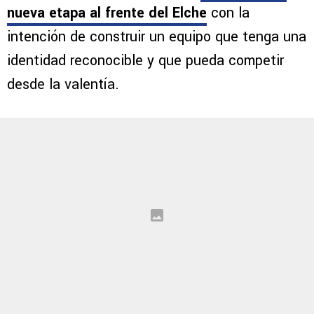
futbol europeo
. Después de su turbulenta
salida de
Cruz Azul
y su fallido paso por el
FC
Porto
, el entrenador argentino
comenzó una
nueva etapa al frente del Elche
con la
intención de construir un equipo que tenga una
identidad reconocible y que pueda competir
desde la valentía.