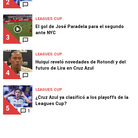
LEAGUES CUP
José Paradela elogió a Joel Huiqui tras el
triunfo de Cruz Azul en Leagues Cup
2
LEAGUES CUP
El gol de José Paradela para el segundo
ante NYC
3
LEAGUES CUP
Huiqui reveló novedades de Rotondi y del
futuro de Lira en Cruz Azul
4
LEAGUES CUP
¿Cruz Azul ya clasificó a los playoffs de la
Leagues Cup?
5