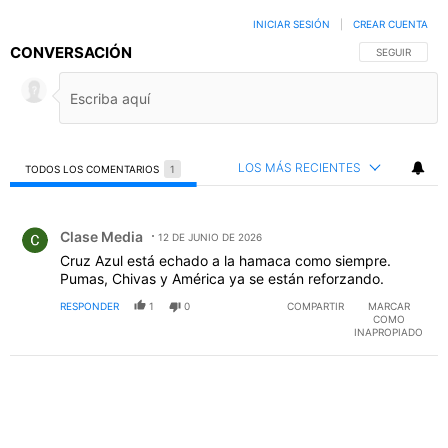
INICIAR SESIÓN
|
CREAR CUENTA
CONVERSACIÓN
SIGA ESTA C
SEGUIR
LOS MÁS RECIENTES
TODOS LOS COMENTARIOS
1
Todos los comentarios
Comentario de Clase Media.
Clase Media
12 DE JUNIO DE 2026
Cruz Azul está echado a la hamaca como siempre.
Pumas, Chivas y América ya se están reforzando.
RESPONDER
1
0
COMPARTIR
MARCAR
COMO
INAPROPIADO