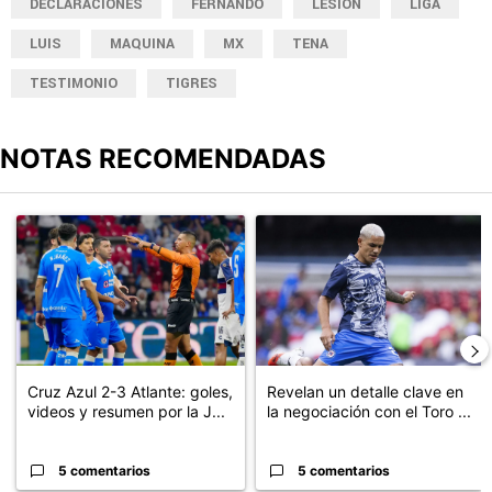
DECLARACIONES
FERNANDO
LESION
LIGA
LUIS
MAQUINA
MX
TENA
TESTIMONIO
TIGRES
NOTAS RECOMENDADAS
Este listado muestra los artículos con más comentarios en los últimos
Un artículo de tendencia con el título "Cruz Azul 2-3 Atlante: go
Un artículo de tendencia con el t
Cruz Azul 2-3 Atlante: goles,
Revelan un detalle clave en
videos y resumen por la J...
la negociación con el Toro ...
5 comentarios
5 comentarios