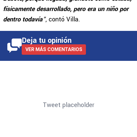
juntábamos con Christian a veces, a tomar
mate y llegaba (Santi),
por eso el apodo de
Bebote, porque llegaba, grandote como estaba,
físicamente desarrollado, pero era un niño por
dentro todavía
”
, contó Villa.
Deja tu opinión
VER MÁS COMENTARIOS
Tweet placeholder