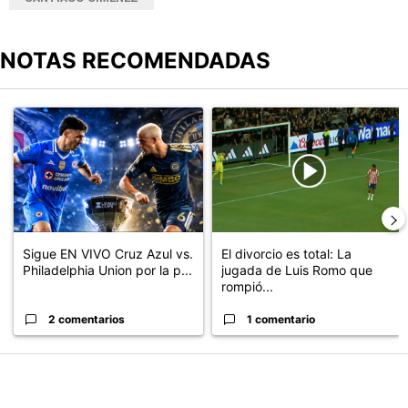
CRUZ AZUL
GUARD1ANES 2020
SANTIAGO GIMÉNEZ
NOTAS RECOMENDADAS
Este listado muestra los artículos con más comentarios en los últimos
Un artículo de tendencia con el título "Sigue EN VIVO Cruz Azul v
Un artículo de tendencia con el t
Sigue EN VIVO Cruz Azul vs.
El divorcio es total: La
Philadelphia Union por la p...
jugada de Luis Romo que
rompió...
2 comentarios
1 comentario