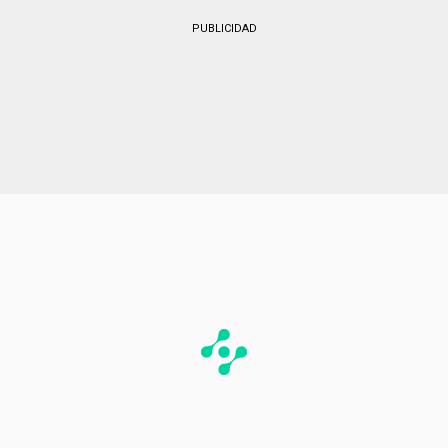
profesional y destacando en una liga tan
importante”.
PUBLICIDAD