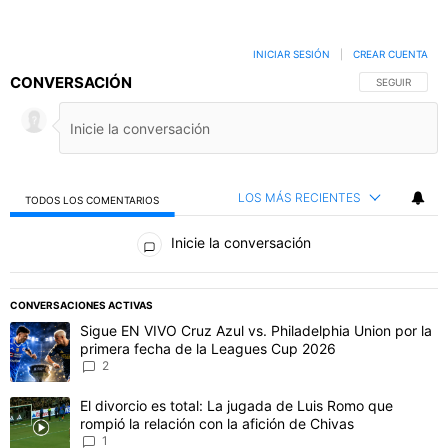
INICIAR SESIÓN
|
CREAR CUENTA
CONVERSACIÓN
SIGA ESTA C
SEGUIR
LOS MÁS RECIENTES
TODOS LOS COMENTARIOS
Todos los comentarios
Inicie la conversación
PUBLICIDAD
CONVERSACIONES ACTIVAS
Este listado muestra los artículos con más comentarios en los último
Un artículo de tendencia con el título "Sigue EN VIVO Cruz Azul vs
Sigue EN VIVO Cruz Azul vs. Philadelphia Union por la
primera fecha de la Leagues Cup 2026