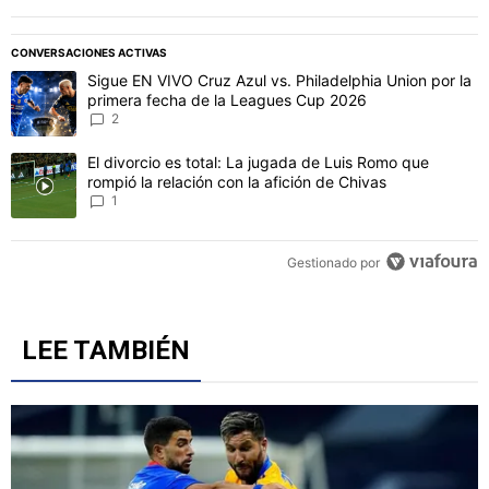
LOS MÁS RECIENTES
TODOS LOS COMENTARIOS
Todos los comentarios
Inicie la conversación
PUBLICIDAD
CONVERSACIONES ACTIVAS
Este listado muestra los artículos con más comentarios en los último
Un artículo de tendencia con el título "Sigue EN VIVO Cruz Azul vs
Sigue EN VIVO Cruz Azul vs. Philadelphia Union por la
primera fecha de la Leagues Cup 2026
2
Un artículo de tendencia con el título "El divorcio es total: La jug
El divorcio es total: La jugada de Luis Romo que
rompió la relación con la afición de Chivas
1
Gestionado por