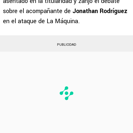
primer equipo de
Cruz Azul
. Con apenas 19
años, el hijo de Christian Giménez se ha
asentado en la titularidad y zanjó el debate
sobre el acompañante de
Jonathan Rodríguez
en el ataque de La Máquina.
PUBLICIDAD