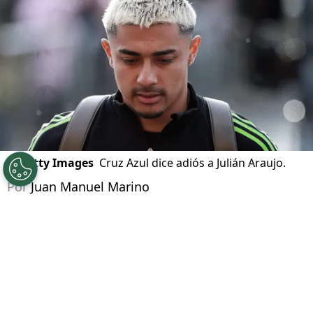
©
Getty Images
Cruz Azul dice adiós a Julián Araujo.
Por
Juan Manuel Marino
Síguenos en Google
El
mercado de fichajes
en el fútbol mexicano
está más cerca de su final, y Cruz Azul parece