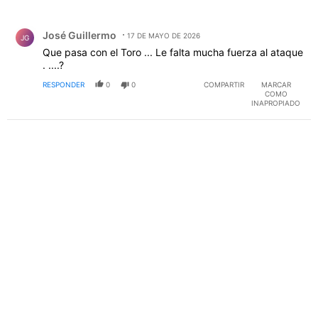
Todos los comentarios
Comentario de José Guillermo.
José Guillermo
17 DE MAYO DE 2026
JG
Que pasa con el Toro ... Le falta mucha fuerza al ataque
. ....?
RESPONDER
0
0
COMPARTIR
MARCAR
COMO
INAPROPIADO
PUBLICIDAD