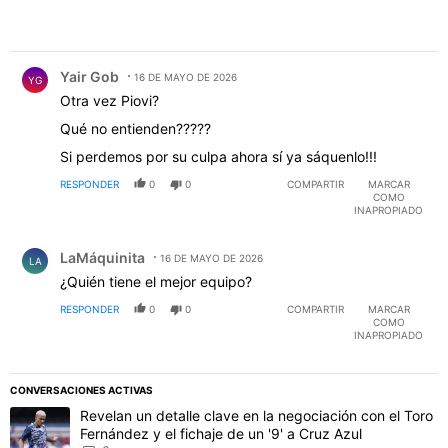
Comentario de Yair Gob.
Yair Gob
16 DE MAYO DE 2026
YG
Otra vez Piovi?
Qué no entienden?????
Si perdemos por su culpa ahora sí ya sáquenlo!!!
RESPONDER
0
0
COMPARTIR
MARCAR
COMO
INAPROPIADO
Comentario de LaMáquinita.
LaMáquinita
16 DE MAYO DE 2026
LA
¿Quién tiene el mejor equipo?
RESPONDER
0
0
COMPARTIR
MARCAR
COMO
INAPROPIADO
CONVERSACIONES ACTIVAS
Este listado muestra los artículos con más comentarios en los último
Un artículo de tendencia con el título "Revelan un detalle clave en 
Revelan un detalle clave en la negociación con el Toro
Fernández y el fichaje de un '9' a Cruz Azul