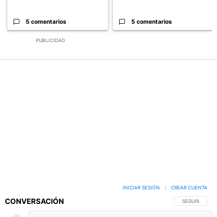
5 comentarios
5 comentarios
PUBLICIDAD
INICIAR SESIÓN
|
CREAR CUENTA
CONVERSACIÓN
SIGA ESTA C
SEGUIR