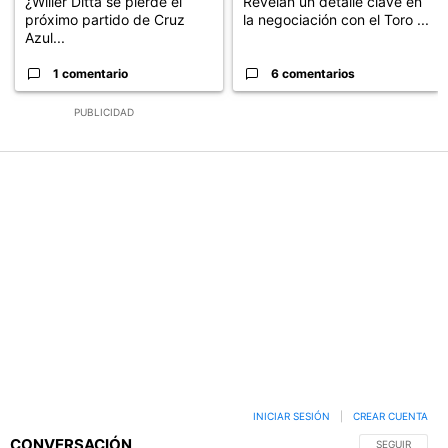
¿Willer Ditta se pierde el
Revelan un detalle clave en
próximo partido de Cruz
la negociación con el Toro ...
Azul...
1 comentario
6 comentarios
PUBLICIDAD
INICIAR SESIÓN
|
CREAR CUENTA
CONVERSACIÓN
SIGA ESTA C
SEGUIR