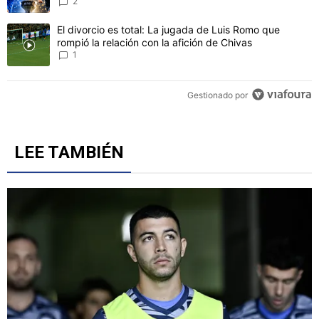
CONVERSACIONES ACTIVAS
Este listado muestra los artículos con más comentarios en los último
Un artículo de tendencia con el título "Sigue EN VIVO Cruz Azul vs
Sigue EN VIVO Cruz Azul vs. Philadelphia Union por la
primera fecha de la Leagues Cup 2026
2
Un artículo de tendencia con el título "El divorcio es total: La jug
El divorcio es total: La jugada de Luis Romo que
rompió la relación con la afición de Chivas
1
Gestionado por
LEE TAMBIÉN