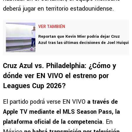
agosto a las 18:00 horas (tiempo del Centro
de México)
, en el
Subaru Park
. Como es
habitual en el certamen, el equipo mexicano
deberá jugar en territorio estadounidense.
VER TAMBIÉN
Reportan que Kevin Mier podría dejar Cruz
Azul tras las últimas decisiones de Joel Huiqui
Cruz Azul vs. Philadelphia: ¿Cómo y
dónde ver EN VIVO el estreno por
Leagues Cup 2026?
El partido podrá verse EN VIVO
a través de