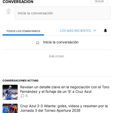
CONVERSACIÓN
SIGA ESTA C
SEGUIR
LOS MÁS RECIENTES
TODOS LOS COMENTARIOS
Todos los comentarios
Inicie la conversación
PUBLICIDAD
CONVERSACIONES ACTIVAS
Este listado muestra los artículos con más comentarios en los último
Un artículo de tendencia con el título "Revelan un detalle clave en 
Revelan un detalle clave en la negociación con el Toro
Fernández y el fichaje de un '9' a Cruz Azul
6
Un artículo de tendencia con el título "Cruz Azul 2-3 Atlante: gol
Cruz Azul 2-3 Atlante: goles, videos y resumen por la
Jornada 3 del Torneo Apertura 2026