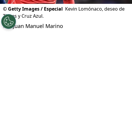
©
Getty Images / Especial
Kevin Lomónaco, deseo de
Tigres y Cruz Azul.
Por
Juan Manuel Marino
Síguenos en Google
Cruz Azul tiene entre sus principales
prioridades del
mercado de fichajes
de verano,
la incorporación de un defensa central. Con las
posibles bajas de Gonzalo Piovi o Willer Ditta,