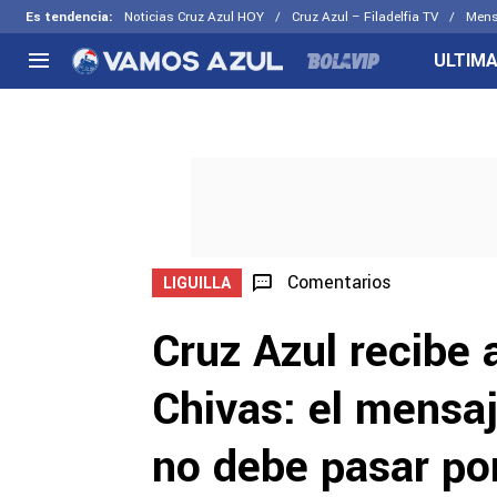
Es tendencia
:
Noticias Cruz Azul HOY
Cruz Azul – Filadelfia TV
Mens
ULTIMA
NACIONAL
FUERA DE LA LIGA
LOS OTR
Liga MX
Concachampions
Futbol F
Apertura 2026
Leagues Cup
Fuerzas 
Más noticias
EX Cruz Azul
Cruz Azul
Selección Mexicana
Comentarios
LIGUILLA
Cruz Azul recibe 
Chivas: el mensaj
no debe pasar por