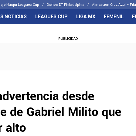
aje Huiqui Leagues Cup
Dichos DT Philadelphia
Alineación Cruz Azul – Fila
S NOTICIAS
LEAGUES CUP
LIGA MX
FEMENIL
F
OS FRENTES
CELESTES
PUBLICIDAD
emenil
Joel Huiqui
Básicas
Erik Lira
 Hidalgo
Charly Rodríguez
advertencia desde
e de Gabriel Milito que
 alto