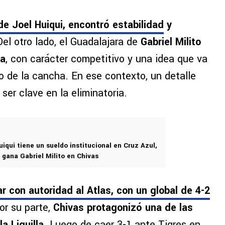
 de
Joel Huiqui, encontró estabilidad
y
Del otro lado, el Guadalajara de
Gabriel Milito
ra
, con carácter competitivo y una idea que va
o de la cancha. En ese contexto, un detalle
ser clave en la eliminatoria.
iqui tiene un sueldo institucional en Cruz Azul,
 gana Gabriel Milito en Chivas
ar con autoridad al Atlas
, con un global de 4-2
r su parte,
Chivas protagonizó una de las
 Liguilla
. Luego de caer 3-1 ante Tigres en