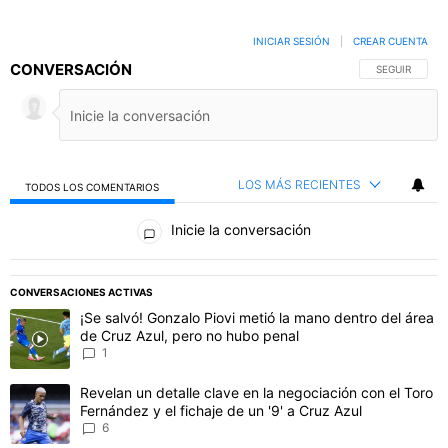
INICIAR SESIÓN
|
CREAR CUENTA
CONVERSACIÓN
SIGA ESTA C
SEGUIR
LOS MÁS RECIENTES
TODOS LOS COMENTARIOS
Todos los comentarios
Inicie la conversación
PUBLICIDAD
CONVERSACIONES ACTIVAS
Este listado muestra los artículos con más comentarios en los último
Un artículo de tendencia con el título "¡Se salvó! Gonzalo Piovi me
¡Se salvó! Gonzalo Piovi metió la mano dentro del área
de Cruz Azul, pero no hubo penal
1