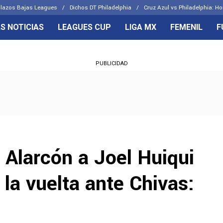
lazos Bajas Leagues
Dichos DT Philadelphia
Cruz Azul vs Philadelphia: Ho
S NOTICIAS
LEAGUES CUP
LIGA MX
FEMENIL
F
OS FRENTES
CELESTES
PUBLICIDAD
emenil
Joel Huiqui
Básicas
Erik Lira
 Hidalgo
Charly Rodríguez
r Alarcón a Joel Huiqui
 la vuelta ante Chivas: