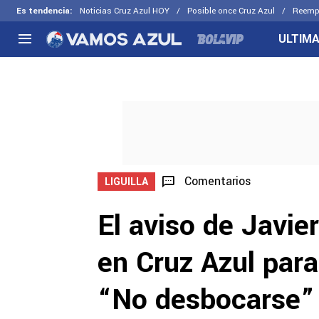
Es tendencia
:
Noticias Cruz Azul HOY
Posible once Cruz Azul
Reemp
ULTIMA
NACIONAL
FUERA DE LA LIGA
LOS OTR
Liga MX
Concachampions
Futbol F
Apertura 2026
Leagues Cup
Fuerzas 
Más noticias
EX Cruz Azul
Cruz Azul
Selección Mexicana
Comentarios
LIGUILLA
El aviso de Javie
en Cruz Azul para
“No desbocarse”