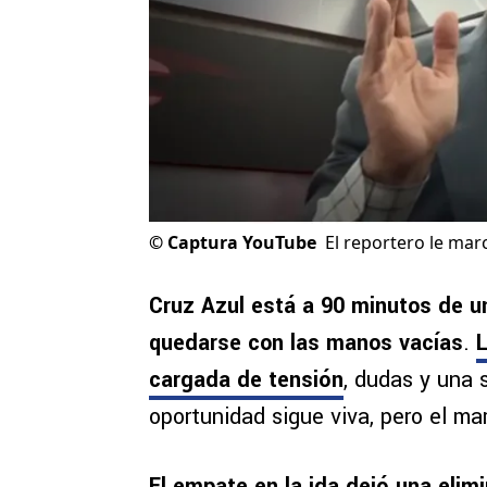
©
Captura YouTube
El reportero le marc
Cruz Azul está a 90 minutos de u
quedarse con las manos vacías
.
L
cargada de tensión
, dudas y una 
oportunidad sigue viva, pero el ma
El empate en la ida dejó una elimi