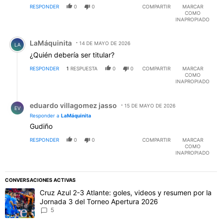
RESPONDER
0
0
COMPARTIR
MARCAR
COMO
INAPROPIADO
Comentario de LaMáquinita.
LaMáquinita
14 DE MAYO DE 2026
LA
¿Quién debería ser titular?
RESPONDER
1
RESPUESTA
0
0
COMPARTIR
MARCAR
COMO
INAPROPIADO
Respuesta de eduardo villagomez jasso.
eduardo villagomez jasso
15 DE MAYO DE 2026
EV
Responder a
LaMáquinita
Gudiño
RESPONDER
0
0
COMPARTIR
MARCAR
COMO
INAPROPIADO
CONVERSACIONES ACTIVAS
Este listado muestra los artículos con más comentarios en los último
Un artículo de tendencia con el título "Cruz Azul 2-3 Atlante: gol
Cruz Azul 2-3 Atlante: goles, videos y resumen por la
Jornada 3 del Torneo Apertura 2026
5