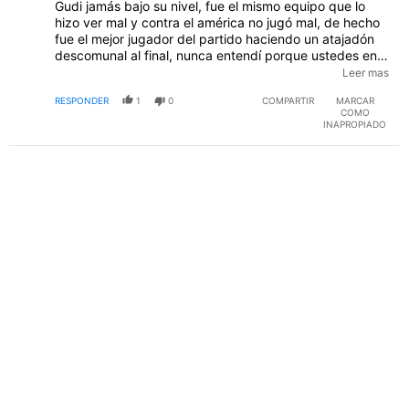
Gudi jamás bajo su nivel, fue el mismo equipo que lo
hizo ver mal y contra el américa no jugó mal, de hecho
fue el mejor jugador del partido haciendo un atajadón
descomunal al final, nunca entendí porque ustedes en
Vamos Azul siempre han apoyado a Mier y dicen que
Leer mas
"Mier le ganó la titularidad a Gudiño" cuando al el se la
RESPONDER
1
0
COMPARTIR
MARCAR
quitaron de manera injusta, que no se note que son
COMO
super fanáticos de Mier
INAPROPIADO
PUBLICIDAD