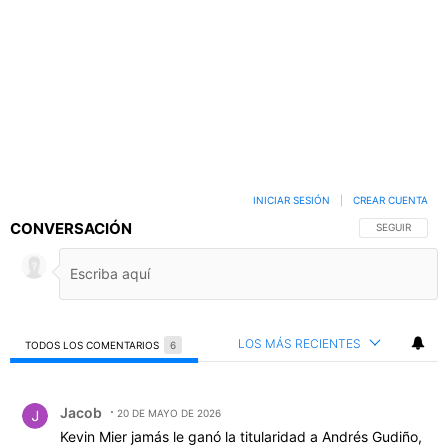
INICIAR SESIÓN
|
CREAR CUENTA
CONVERSACIÓN
SIGA ESTA C
SEGUIR
LOS MÁS RECIENTES
TODOS LOS COMENTARIOS
6
Todos los comentarios
Comentario de Jacob.
Jacob
20 DE MAYO DE 2026
Kevin Mier jamás le ganó la titularidad a Andrés Gudiño,