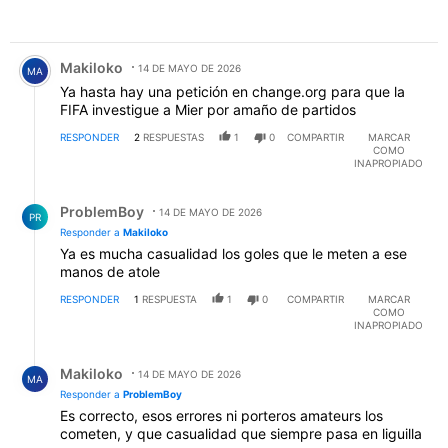
Comentario de Makiloko.
Makiloko
14 DE MAYO DE 2026
MA
Ya hasta hay una petición en change.org para que la
FIFA investigue a Mier por amaño de partidos
RESPONDER
2
RESPUESTAS
1
0
COMPARTIR
MARCAR
COMO
INAPROPIADO
Respuesta de ProblemBoy.
ProblemBoy
14 DE MAYO DE 2026
PR
Responder a
Makiloko
Ya es mucha casualidad los goles que le meten a ese
manos de atole
RESPONDER
1
RESPUESTA
1
0
COMPARTIR
MARCAR
COMO
INAPROPIADO
Respuesta de Makiloko.
Makiloko
14 DE MAYO DE 2026
MA
Responder a
ProblemBoy
Es correcto, esos errores ni porteros amateurs los
cometen, y que casualidad que siempre pasa en liguilla