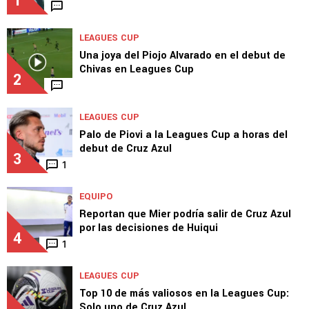
LEAGUES CUP
Cruz Azul se expuso a la "maldición" de la
estatua de Rocky Balboa
1
LEAGUES CUP
Una joya del Piojo Alvarado en el debut de
Chivas en Leagues Cup
2
LEAGUES CUP
Palo de Piovi a la Leagues Cup a horas del
debut de Cruz Azul
3
1
EQUIPO
Reportan que Mier podría salir de Cruz Azul
por las decisiones de Huiqui
4
1