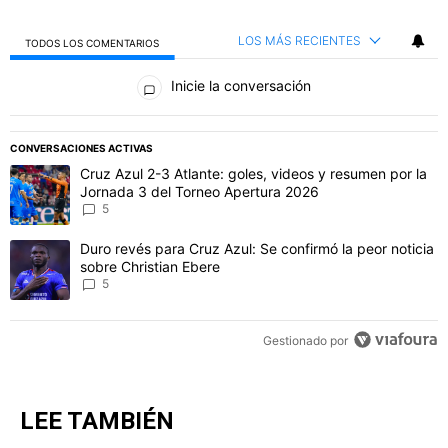
LOS MÁS RECIENTES
TODOS LOS COMENTARIOS
Todos los comentarios
Inicie la conversación
PUBLICIDAD
CONVERSACIONES ACTIVAS
Este listado muestra los artículos con más comentarios en los último
Un artículo de tendencia con el título "Cruz Azul 2-3 Atlante: gol
Cruz Azul 2-3 Atlante: goles, videos y resumen por la
Jornada 3 del Torneo Apertura 2026
5
Un artículo de tendencia con el título "Duro revés para Cruz Azul: 
Duro revés para Cruz Azul: Se confirmó la peor noticia
sobre Christian Ebere
5
Gestionado por