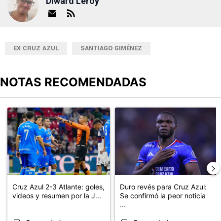
Diward Leroy
EX CRUZ AZUL
SANTIAGO GIMÉNEZ
NOTAS RECOMENDADAS
Este listado muestra los artículos con más comentarios en los últimos
Un artículo de tendencia con el título "Cruz Azul 2-3 Atlante: go
Un artículo de tendencia con el t
Cruz Azul 2-3 Atlante: goles,
Duro revés para Cruz Azul:
videos y resumen por la J...
Se confirmó la peor noticia
...