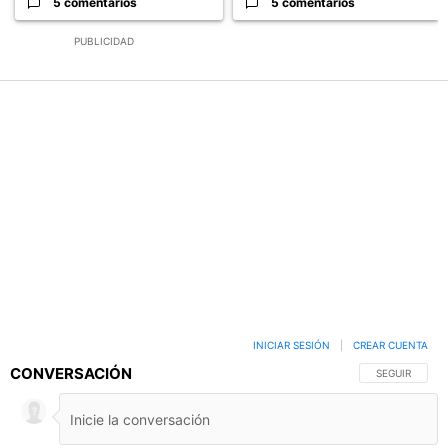
5 comentarios
5 comentarios
PUBLICIDAD
INICIAR SESIÓN
|
CREAR CUENTA
CONVERSACIÓN
SIGA ESTA C
SEGUIR