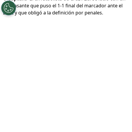
©
Captura
El ex futbolista de Cruz Azul se lució con un
tiro rasante que puso el 1-1 final del marcador ante el
LAFC y que obligó a la definición por penales.
Por
Diward Leroy
Síguenos en Google
Cruz Azul cerrará la primera fecha de la
Leagues Cup 2026 este jueves 6 de agosto
cuando se mida ante el Philadelphia Union.
Para entonces,
gran parte de los compromisos
de esta jornada se habrán disputado
y