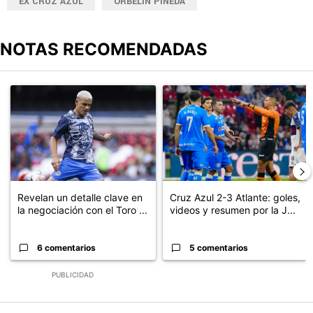
EX CRUZ AZUL
ORBELÍN PINEDA
NOTAS RECOMENDADAS
Este listado muestra los artículos con más comentarios en los últimos
Un artículo de tendencia con el título "Revelan un detalle clave en
Un artículo de tendencia con el 
Revelan un detalle clave en
Cruz Azul 2-3 Atlante: goles,
la negociación con el Toro ...
videos y resumen por la J...
6 comentarios
5 comentarios
PUBLICIDAD