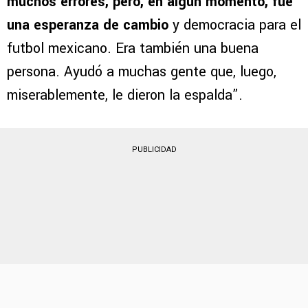
ex mandamás celeste. “
No estoy aquí para
defender lo indefendible. Billy Álvarez cometió
muchos errores, pero, en algún momento, fue
una esperanza de cambio
y democracia para el
futbol mexicano. Era también una buena
persona. Ayudó a muchas gente que, luego,
miserablemente, le dieron la espalda”.
PUBLICIDAD