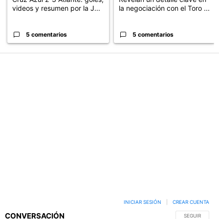
videos y resumen por la J...
la negociación con el Toro ...
5 comentarios
5 comentarios
PUBLICIDAD
INICIAR SESIÓN
|
CREAR CUENTA
CONVERSACIÓN
SIGA ESTA C
SEGUIR