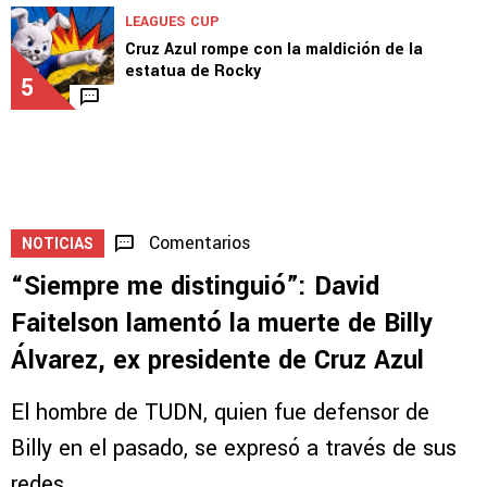
Joel Huiqui analizó el triunfo de Cruz Azul
ante Philadelphia Union
4
2
LEAGUES CUP
Cruz Azul rompe con la maldición de la
estatua de Rocky
5
Comentarios
NOTICIAS
“Siempre me distinguió”: David
Faitelson lamentó la muerte de Billy
Álvarez, ex presidente de Cruz Azul