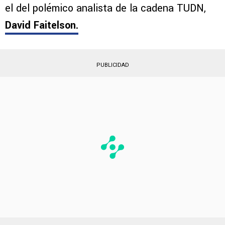
deportivo, provocando diversas reacciones
entre periodistas, exfutbolistas y aficionados.
Uno de los comentarios más destacados y fue
el del polémico analista de la cadena TUDN,
David Faitelson
.
PUBLICIDAD