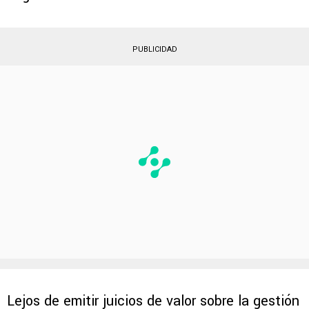
su parte. Estas palabras revelaron un vínculo
cercano y de mutuo respeto que persistió a lo
largo de las décadas.
PUBLICIDAD