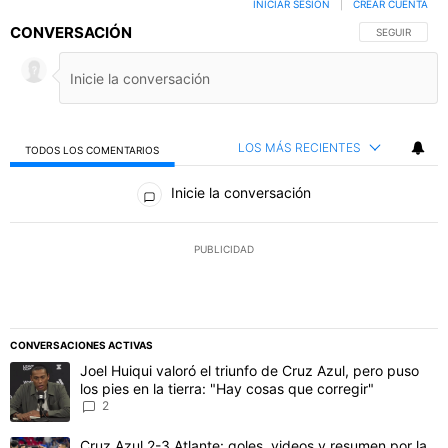
INICIAR SESIÓN
|
CREAR CUENTA
CONVERSACIÓN
SIGA ESTA C
SEGUIR
LOS MÁS RECIENTES
TODOS LOS COMENTARIOS
Todos los comentarios
Inicie la conversación
PUBLICIDAD
CONVERSACIONES ACTIVAS
Este listado muestra los artículos con más comentarios en los último
Un artículo de tendencia con el título "Joel Huiqui valoró el triunfo
Joel Huiqui valoró el triunfo de Cruz Azul, pero puso
los pies en la tierra: "Hay cosas que corregir"
2
Un artículo de tendencia con el título "Cruz Azul 2-3 Atlante: gol
Cruz Azul 2-3 Atlante: goles, videos y resumen por la