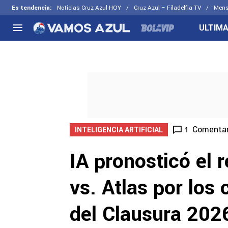
Es tendencia
:
Noticias Cruz Azul HOY
Cruz Azul – Filadelfia TV
Mens
ULTIMA
NACIONAL
FUERA DE LA LIGA
LOS OTR
Liga MX
Concachampions
Futbol F
Apertura 2026
Leagues Cup
Fuerzas 
Más noticias
EX Cruz Azul
Cruz Azul
Selección Mexicana
Comentar
1
INTELIGENCIA ARTIFICIAL
IA pronosticó el 
vs. Atlas por los 
del Clausura 202