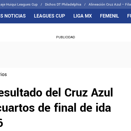
aje Huiqui Leagues Cup
Dichos DT Philadelphia
Alineación Cruz Azul – Fila
S NOTICIAS
LEAGUES CUP
LIGA MX
FEMENIL
F
OS FRENTES
CELESTES
PUBLICIDAD
emenil
Joel Huiqui
Básicas
Erik Lira
 Hidalgo
Charly Rodríguez
ios
resultado del Cruz Azul
cuartos de final de ida
6