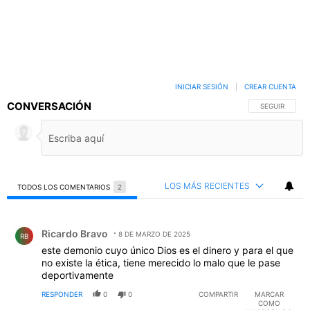
INICIAR SESIÓN
|
CREAR CUENTA
CONVERSACIÓN
SIGA ESTA C
SEGUIR
LOS MÁS RECIENTES
TODOS LOS COMENTARIOS
2
Todos los comentarios
Comentario de Ricardo Bravo.
Ricardo Bravo
8 DE MARZO DE 2025
RB
este demonio cuyo único Dios es el dinero y para el que
no existe la ética, tiene merecido lo malo que le pase
deportivamente
RESPONDER
0
0
COMPARTIR
MARCAR
COMO