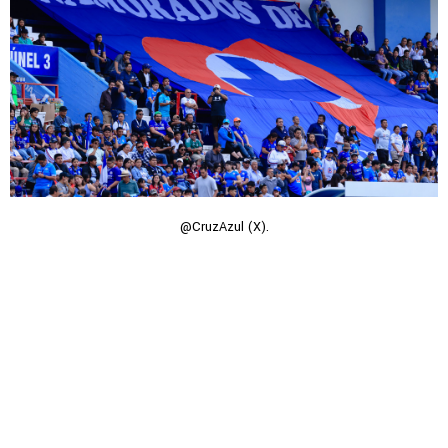
@CruzAzul (X).