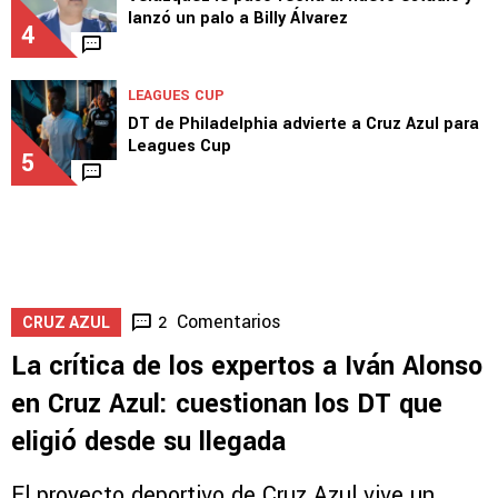
lanzó un palo a Billy Álvarez
4
LEAGUES CUP
DT de Philadelphia advierte a Cruz Azul para
Leagues Cup
5
Comentarios
2
CRUZ AZUL
La crítica de los expertos a Iván Alonso
en Cruz Azul: cuestionan los DT que
eligió desde su llegada
El proyecto deportivo de Cruz Azul vive un