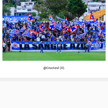
@CruzAzul (X).