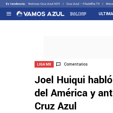
Es tendencia
:
Noticias Cruz Azul HOY
Cruz Azul – Filadelfia TV
Mens
ULTIMA
NACIONAL
FUERA DE LA LIGA
LOS OTR
Liga MX
Concachampions
Futbol F
Apertura 2026
Leagues Cup
Fuerzas 
Más noticias
EX Cruz Azul
Cruz Azul
Selección Mexicana
Comentarios
LIGA MX
Joel Huiqui habló
del América y an
Cruz Azul