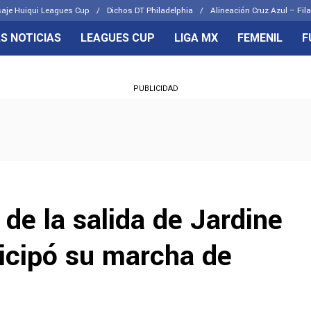
aje Huiqui Leagues Cup
Dichos DT Philadelphia
Alineación Cruz Azul – Fila
S NOTICIAS
LEAGUES CUP
LIGA MX
FEMENIL
F
OS FRENTES
CELESTES
PUBLICIDAD
emenil
Joel Huiqui
Básicas
Erik Lira
 Hidalgo
Charly Rodríguez
 de la salida de Jardine
ticipó su marcha de