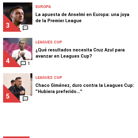
Cruz Azul vs. New York City: Cómo ver EN VIVO
la Leagues Cup
2
EUROPA
La apuesta de Anselmi en Europa: una joya
de la Premier League
3
LEAGUES CUP
¿Qué resultados necesita Cruz Azul para
avanzar en Leagues Cup?
4
1
LEAGUES CUP
Chaco Giménez, duro contra la Leagues Cup:
"Hubiera preferido..."
5