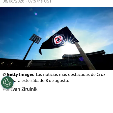
Ditta preocupa a Cruz Azul: ¿Llega al próximo
juego de Leagues Cup?
08/08/2026 - 07:57hs CST
©
Getty Images
Las noticias más destacadas de Cruz
Azul para este sábado 8 de agosto.
Por
Ivan Zirulnik