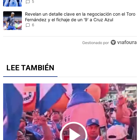
CONVERSACIONES ACTIVAS
Este listado muestra los artículos con más comentarios en los último
Un artículo de tendencia con el título "Jürgen Damm cuestionó la 
Jürgen Damm cuestionó la grandeza de Cruz Azul con
polémicas declaraciones: "Viven del pasado"
5
Un artículo de tendencia con el título "Revelan un detalle clave en 
Revelan un detalle clave en la negociación con el Toro
Fernández y el fichaje de un '9' a Cruz Azul
6
Gestionado por
LEE TAMBIÉN