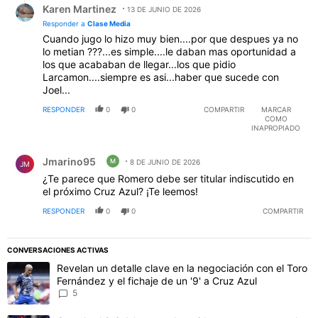
Karen Martinez
13 DE JUNIO DE 2026
Responder a
Clase Media
Cuando jugo lo hizo muy bien....por que despues ya no
lo metian ???...es simple....le daban mas oportunidad a
los que acababan de llegar...los que pidio
Larcamon....siempre es asi...haber que sucede con
Joel...
RESPONDER
0
0
COMPARTIR
MARCAR
COMO
INAPROPIADO
Comentario de Jmarino95.
Jmarino95
M
8 DE JUNIO DE 2026
JM
¿Te parece que Romero debe ser titular indiscutido en
el próximo Cruz Azul? ¡Te leemos!
RESPONDER
0
0
COMPARTIR
CONVERSACIONES ACTIVAS
Este listado muestra los artículos con más comentarios en los último
Un artículo de tendencia con el título "Revelan un detalle clave en 
Revelan un detalle clave en la negociación con el Toro
Fernández y el fichaje de un '9' a Cruz Azul
5