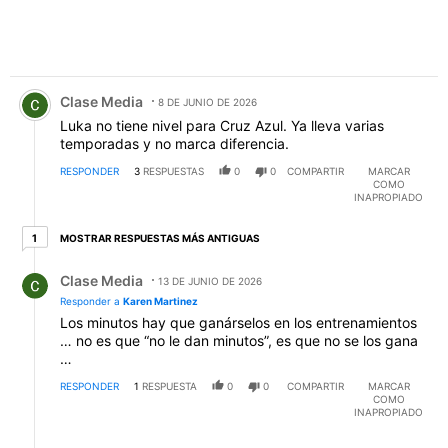
Comentario de Clase Media.
Clase Media
8 DE JUNIO DE 2026
Luka no tiene nivel para Cruz Azul. Ya lleva varias
temporadas y no marca diferencia.
RESPONDER
3
RESPUESTAS
0
0
COMPARTIR
MARCAR
COMO
INAPROPIADO
1 respuesta más antiguas
MOSTRAR RESPUESTAS MÁS ANTIGUAS
1
Respuesta de Clase Media.
Clase Media
13 DE JUNIO DE 2026
Responder a
Karen Martinez
Los minutos hay que ganárselos en los entrenamientos
… no es que “no le dan minutos”, es que no se los gana
…
RESPONDER
1
RESPUESTA
0
0
COMPARTIR
MARCAR
COMO
INAPROPIADO
Respuesta de Karen Martinez.