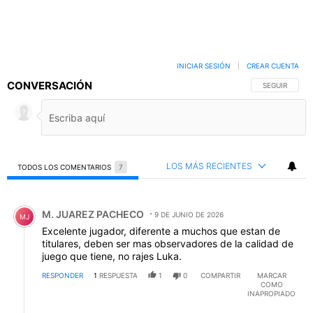
INICIAR SESIÓN
|
CREAR CUENTA
CONVERSACIÓN
SIGA ESTA C
SEGUIR
LOS MÁS RECIENTES
TODOS LOS COMENTARIOS
7
Todos los comentarios
Comentario de M. JUAREZ PACHECO.
M. JUAREZ PACHECO
9 DE JUNIO DE 2026
MJ
Excelente jugador, diferente a muchos que estan de
titulares, deben ser mas observadores de la calidad de
juego que tiene, no rajes Luka.
RESPONDER
1
RESPUESTA
1
0
COMPARTIR
MARCAR
COMO
INAPROPIADO