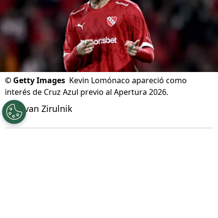
©
Getty Images
Kevin Lomónaco apareció como
interés de Cruz Azul previo al Apertura 2026.
Por
Ivan Zirulnik
Síguenos en Google
El
mercado de fichajes
rumbo al Apertura
2026 comenzó con una de las grandes
necesidades de Cruz Azul sobre la mesa
: