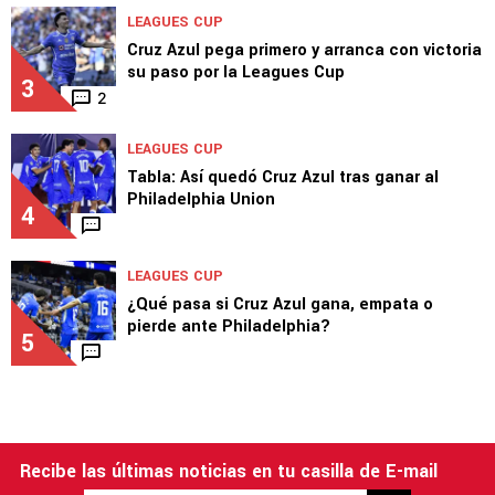
Afición se ensaña con un jugador pese a la
victoria: piden que no sea titular
2
LEAGUES CUP
Cruz Azul pega primero y arranca con victoria
su paso por la Leagues Cup
3
2
LEAGUES CUP
Tabla: Así quedó Cruz Azul tras ganar al
Philadelphia Union
4
LEAGUES CUP
¿Qué pasa si Cruz Azul gana, empata o
pierde ante Philadelphia?
5