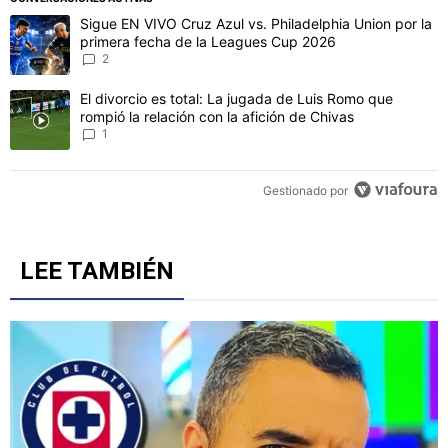
CONVERSACIONES ACTIVAS
Este listado muestra los artículos con más comentarios en los último
Un artículo de tendencia con el título "Sigue EN VIVO Cruz Azul vs
Sigue EN VIVO Cruz Azul vs. Philadelphia Union por la
primera fecha de la Leagues Cup 2026
2
Un artículo de tendencia con el título "El divorcio es total: La jug
El divorcio es total: La jugada de Luis Romo que
rompió la relación con la afición de Chivas
1
Gestionado por
LEE TAMBIÉN