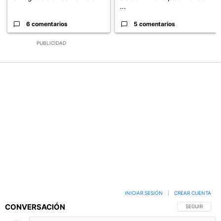
...
6 comentarios
5 comentarios
PUBLICIDAD
INICIAR SESIÓN
|
CREAR CUENTA
CONVERSACIÓN
SIGA ESTA C
SEGUIR