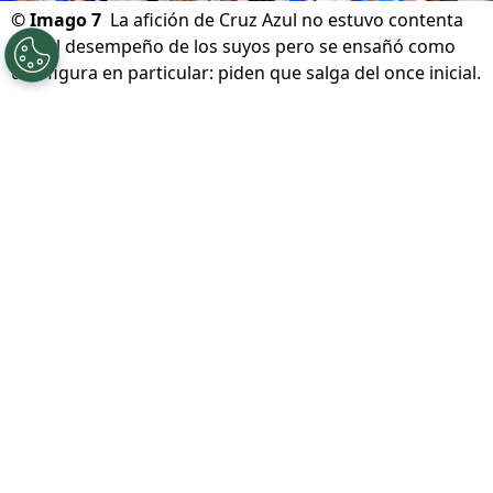
©
Imago 7
La afición de Cruz Azul no estuvo contenta
con el desempeño de los suyos pero se ensañó como
una figura en particular: piden que salga del once inicial.
Por
Diward Leroy
Síguenos en Google
La victoria por la mínima de Cruz Azul ante el
Philadelphia Union
no dejó a la afición
contenta. Los cementeros venían de caer ante
el Atlante en el último fin de semana y el
debut en Leagues Cup 2026 se presentaba
como el escenario ideal para recuperar
sensaciones positivas.