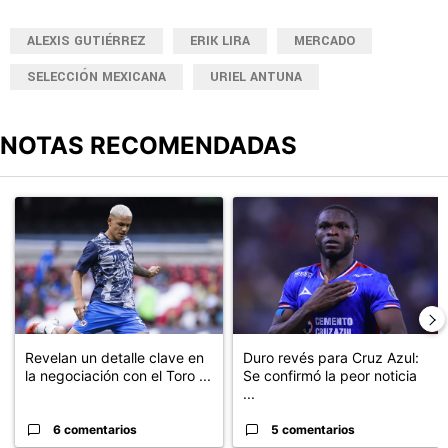
ALEXIS GUTIÉRREZ
ERIK LIRA
MERCADO
SELECCIÓN MEXICANA
URIEL ANTUNA
NOTAS RECOMENDADAS
Este listado muestra los artículos con más comentarios en los últimos
Un artículo de tendencia con el título "Revelan un detalle clave en
Un artículo de tendencia con el t
Revelan un detalle clave en
Duro revés para Cruz Azul:
la negociación con el Toro ...
Se confirmó la peor noticia
...
6 comentarios
5 comentarios