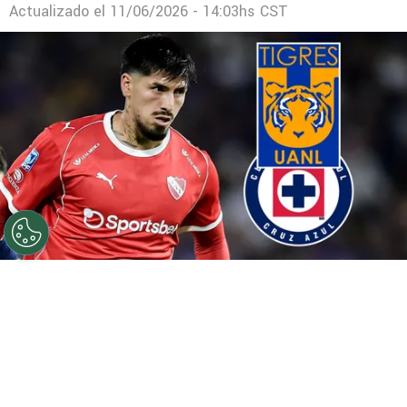
Actualizado el
11/06/2026 - 14:03hs CST
©
Getty Images / Especial
Kevin Lomónaco, deseo de
Tigres y Cruz Azul.
Por
Juan Manuel Marino
Síguenos en Google