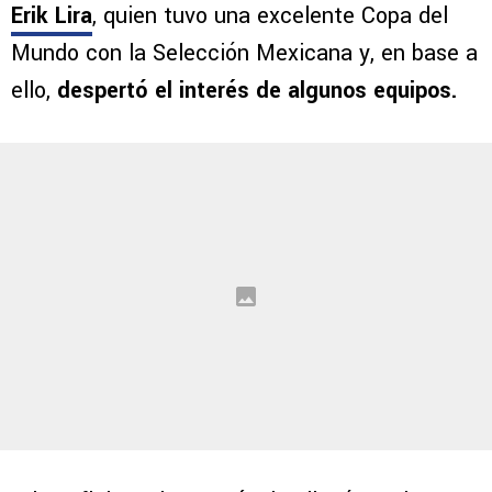
pese a que la temporada ya está en marcha y
en más de un frente al mismo tiempo. Uno de
los jugadores que está en boca de todos es
Erik Lira
, quien tuvo una excelente Copa del
Mundo con la Selección Mexicana y, en base a
ello,
despertó el interés de algunos equipos.