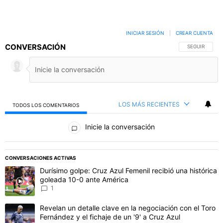
INICIAR SESIÓN
|
CREAR CUENTA
CONVERSACIÓN
SIGA ESTA C
SEGUIR
LOS MÁS RECIENTES
TODOS LOS COMENTARIOS
Todos los comentarios
Inicie la conversación
PUBLICIDAD
CONVERSACIONES ACTIVAS
Este listado muestra los artículos con más comentarios en los último
Un artículo de tendencia con el título "Durísimo golpe: Cruz Azul F
Durísimo golpe: Cruz Azul Femenil recibió una histórica