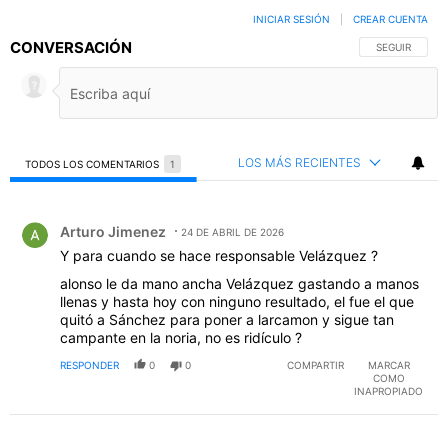
INICIAR SESIÓN
|
CREAR CUENTA
CONVERSACIÓN
SIGA ESTA C
SEGUIR
LOS MÁS RECIENTES
TODOS LOS COMENTARIOS
1
Todos los comentarios
Comentario de Arturo Jimenez.
Arturo Jimenez
24 DE ABRIL DE 2026
Y para cuando se hace responsable Velázquez ?
alonso le da mano ancha Velázquez gastando a manos
llenas y hasta hoy con ninguno resultado, el fue el que
quitó a Sánchez para poner a larcamon y sigue tan
campante en la noria, no es ridículo ?
RESPONDER
0
0
COMPARTIR
MARCAR
COMO
INAPROPIADO