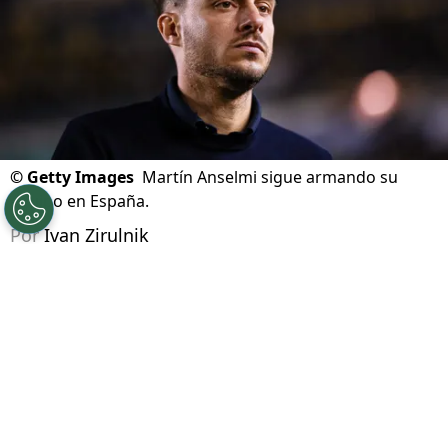
©
Getty Images
Martín Anselmi sigue armando su
equipo en España.
Por
Ivan Zirulnik
Síguenos en Google
Martín Anselmi
vuelve a tener un desafío en el
futbol europeo
. Después de su turbulenta
salida de
Cruz Azul
y su fallido paso por el
FC