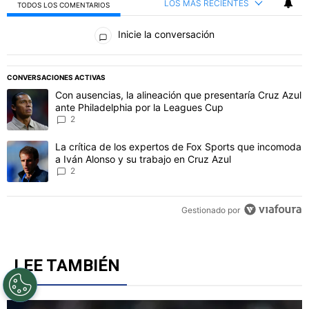
LOS MÁS RECIENTES
TODOS LOS COMENTARIOS
Todos los comentarios
Inicie la conversación
CONVERSACIONES ACTIVAS
Este listado muestra los artículos con más comentarios en los último
Un artículo de tendencia con el título "Con ausencias, la alineaci
Con ausencias, la alineación que presentaría Cruz Azul
ante Philadelphia por la Leagues Cup
2
Un artículo de tendencia con el título "La crítica de los expertos 
La crítica de los expertos de Fox Sports que incomoda
a Iván Alonso y su trabajo en Cruz Azul
2
Gestionado por
LEE TAMBIÉN