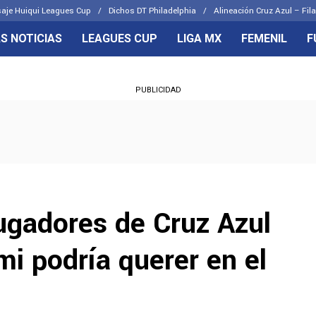
aje Huiqui Leagues Cup
Dichos DT Philadelphia
Alineación Cruz Azul – Fila
S NOTICIAS
LEAGUES CUP
LIGA MX
FEMENIL
F
OS FRENTES
CELESTES
PUBLICIDAD
emenil
Joel Huiqui
Básicas
Erik Lira
 Hidalgo
Charly Rodríguez
ugadores de Cruz Azul
i podría querer en el