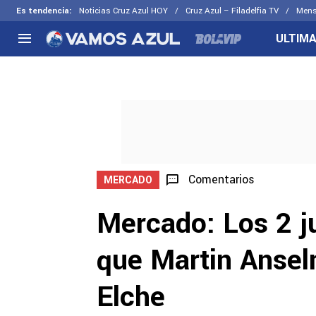
Es tendencia
:
Noticias Cruz Azul HOY
Cruz Azul – Filadelfia TV
Mens
ULTIMA
NACIONAL
FUERA DE LA LIGA
LOS OTR
Liga MX
Concachampions
Futbol F
Apertura 2026
Leagues Cup
Fuerzas 
Más noticias
EX Cruz Azul
Cruz Azul
Selección Mexicana
Comentarios
MERCADO
Mercado: Los 2 j
que Martin Anselm
Elche