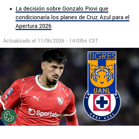
La decisión sobre Gonzalo Piovi que
condicionaría los planes de Cruz Azul para el
Apertura 2026
Actualizado el
11/06/2026 - 14:03hs CST
©
Getty Images / Especial
Kevin Lomónaco, deseo de
Tigres y Cruz Azul.