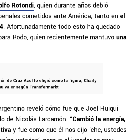
lfo Rotondi
, quien durante años debió
e penales cometidos ante América, tanto en
el
24
. Afortunadamente todo esto ha quedado
al para Rodo, quien recientemente mantuvo
una
ión de Cruz Azul lo eligió como la figura, Charly
su valor según Transfermarkt
 argentino reveló cómo fue que Joel Huiqui
ido de Nicolás Larcamón. “
Cambió la energía,
tiva
y fue como que él nos dijo ‘che, ustedes