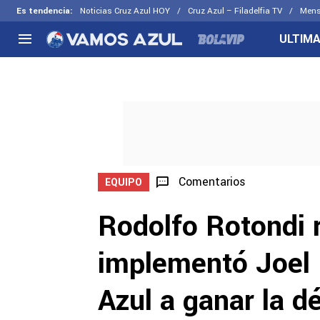
Es tendencia
:
Noticias Cruz Azul HOY
Cruz Azul – Filadelfia TV
Mens
ULTIMA
NACIONAL
FUERA DE LA LIGA
LOS OTR
Liga MX
Concachampions
Futbol F
Apertura 2026
Leagues Cup
Fuerzas 
Más noticias
EX Cruz Azul
Cruz Azul
Selección Mexicana
Comentarios
EQUIPO
Rodolfo Rotondi 
implementó Joel H
Azul a ganar la d