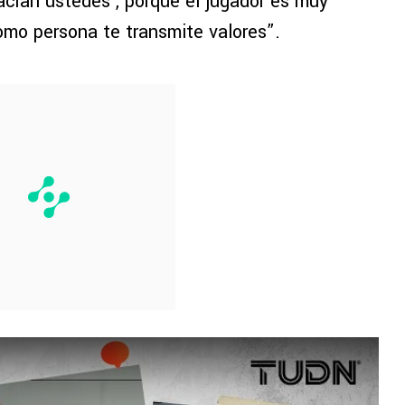
acían ustedes’, porque el jugador es muy
omo persona te transmite valores”.