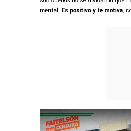
son buenos no se olvidan lo que h
mental.
Es positivo y te motiva
, c