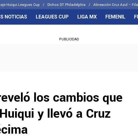
aje Huiqui Leagues Cup
Dichos DT Philadelphia
Alineación Cruz Azul – Fila
S NOTICIAS
LEAGUES CUP
LIGA MX
FEMENIL
F
OS FRENTES
CELESTES
PUBLICIDAD
emenil
Joel Huiqui
Básicas
Erik Lira
 Hidalgo
Charly Rodríguez
reveló los cambios que
uiqui y llevó a Cruz
écima